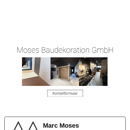
Ihr
Malergeschaeft-
für
Malermeiste
Hergert.de
Altendiez
r
Marc Moses