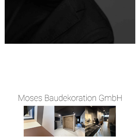
Ihr
in
Malergeschaeft-
Malermeist
Aschaffenb
Hergert.de
er
urg