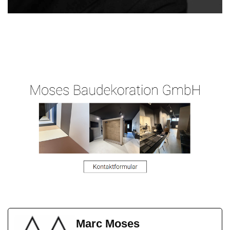
Malergeschaeft-
Ihr
in
Hergert.de
Malermeister
Aßlar
Marc Moses