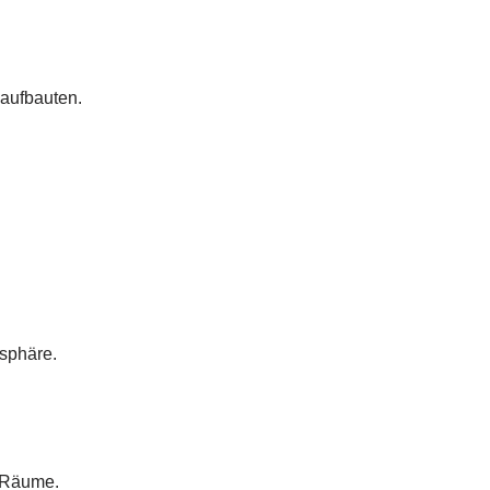
aufbauten.
osphäre.
e Räume.