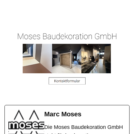
Ihr
für
Malergeschaeft-
Malermeist
Berghause
Hergert.de
er
n
Marc Moses
Die Moses Baudekoration GmbH