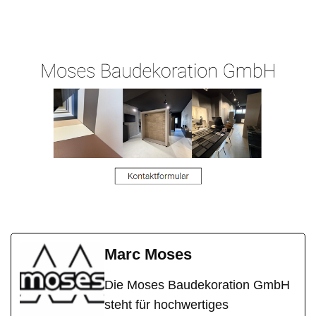
Malermeiste
Hergert.de
Berndroth
r
Marc Moses
Die Moses Baudekoration GmbH
steht für hochwertiges