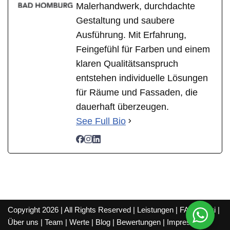
Malerhandwerk, durchdachte
Gestaltung und saubere
Ausführung. Mit Erfahrung,
Feingefühl für Farben und einem
klaren Qualitätsanspruch
entstehen individuelle Lösungen
für Räume und Fassaden, die
dauerhaft überzeugen.
See Full Bio
Copyright 2026 | All Rights Reserved |
Leistungen
|
FAQ
|
Wiki
|
Über uns
|
Team
|
Werte
|
Blog
|
Bewertungen
|
Impressum
|