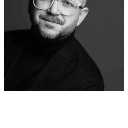
Ihr
Malergeschaeft-
für
Malermeiste
Hergert.de
Biebrich
r