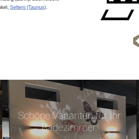
nkel,
Selters (Taunus)
.