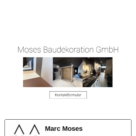
Ihr
für
Malergeschaeft-
Malermeist
Bubenhei
Hergert.de
er
m
Marc Moses