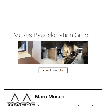
Ihr
Malergeschaeft-
für
Malermeiste
Hergert.de
Büdingen
r
Marc Moses