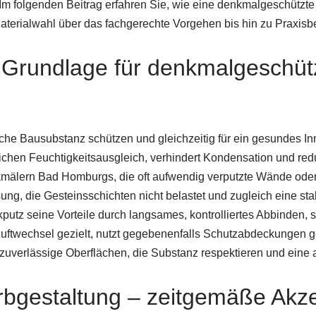
 Im folgenden Beitrag erfahren Sie, wie eine denkmalgeschützt
aterialwahl über das fachgerechte Vorgehen bis hin zu Praxisb
e Grundlage für denkmalgeschü
rische Bausubstanz schützen und gleichzeitig für ein gesundes 
lichen Feuchtigkeitsausgleich, verhindert Kondensation und red
älern Bad Homburgs, die oft aufwendig verputzte Wände oder 
ng, die Gesteinsschichten nicht belastet und zugleich eine sta
kputz seine Vorteile durch langsames, kontrolliertes Abbinden, s
ftwechsel gezielt, nutzt gegebenenfalls Schutzabdeckungen ge
 zuverlässige Oberflächen, die Substanz respektieren und eine
rbgestaltung – zeitgemäße Akze