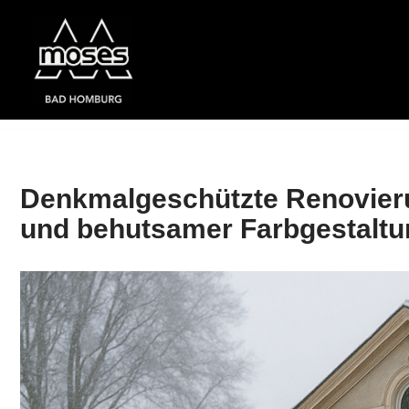
Zum
Inhalt
springen
Denkmalgeschützte Renovieru
und behutsamer Farbgestaltu