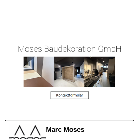
Ihr
Malergeschaeft-
für
Malermeiste
Hergert.de
Dexheim
r
Marc Moses