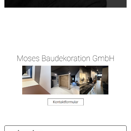
Ihr
Malergeschaeft-
in
Malermeiste
Hergert.de
Dreieich
r