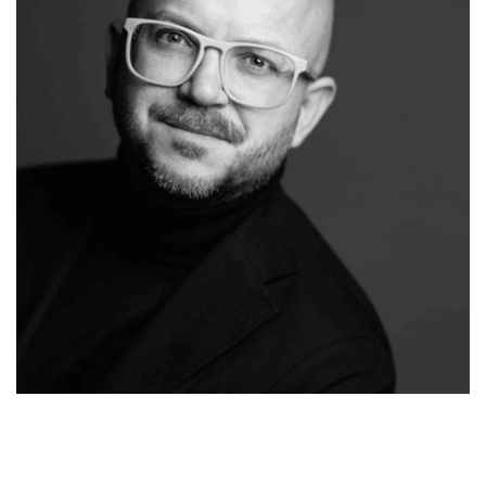
Ihr
für
Malergeschaeft-
Malermeist
Ehringshaus