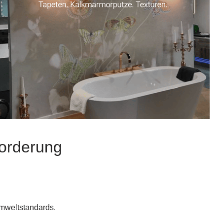
forderung
mweltstandards.