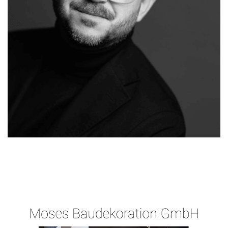
Malergeschaeft-
Ihr
für
Hergert.de
Malermeister
Elz