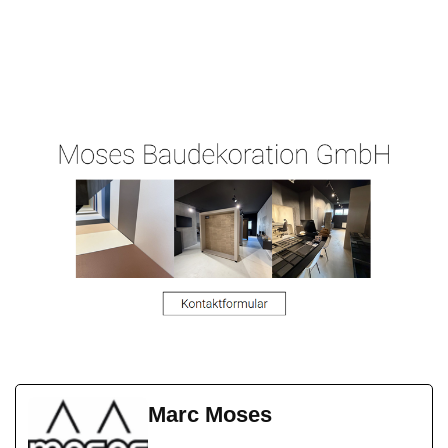
Ihr
für
Malergeschaeft-
Malermeist
Gelnhause
Hergert.de
er
n
Marc Moses