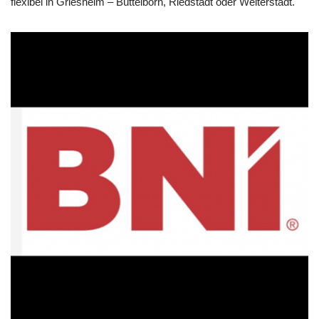
flexibel in Griesheim – Büttelborn, Riedstadt oder Weiterstadt.