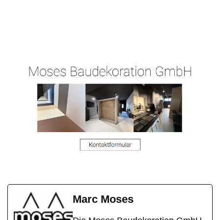
Ihr
in
Malergeschaeft-
Malermeiste
Grieshei
Hergert.de
r
m
Marc Moses