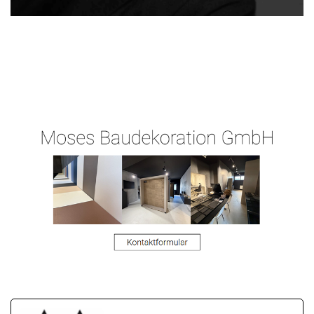
Ihr
für
Malergeschaeft-
Malermeist
Hundsange
Hergert.de
er
n