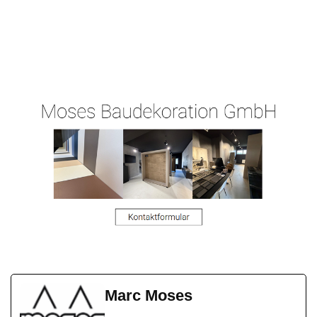
Ihr
für
Malergeschaeft-
Malermeis
Kaltenholzha
Hergert.de
ter
usen
Marc Moses