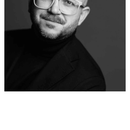
Ihr
Malergeschaeft-
für
Malermeiste
Hergert.de
Kefenrod
r