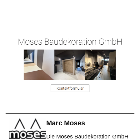
Ihr
in
Malergeschaeft-
Malermeist
Kleinosthei
Hergert.de
er
m
Marc Moses
Die Moses Baudekoration GmbH