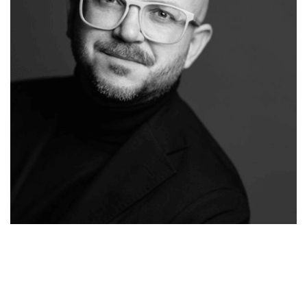
Malergeschaeft-
Ihr
in
Hergert.de
Malermeister
Kördorf