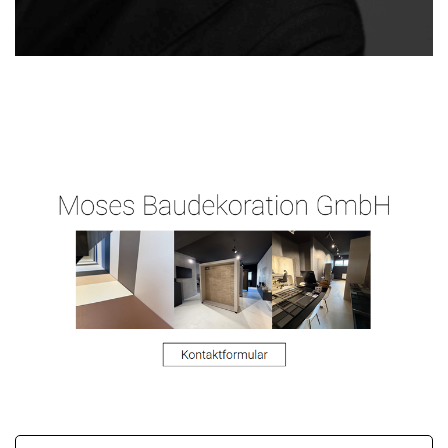
Malergeschaeft-
Ihr
für
Hergert.de
Malermeister
Lich