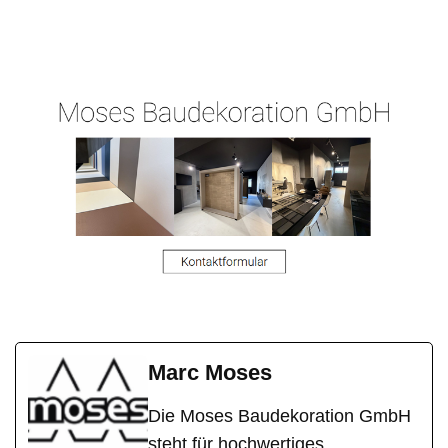
Malergeschaeft-
Malermeist
Linsengeri
Hergert.de
er
cht
Marc Moses
Die Moses Baudekoration GmbH
steht für hochwertiges