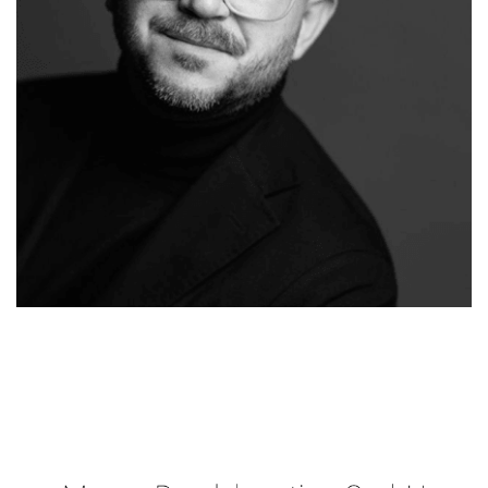
Ihr
in
Malergeschaeft-
Malermeiste
Lörzweile
Hergert.de
r
r