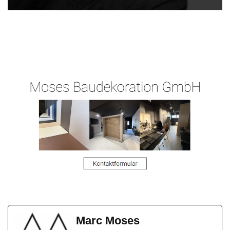
Malergeschaeft-
Ihr
für
Hergert.de
Malermeister
Lollar
Marc Moses