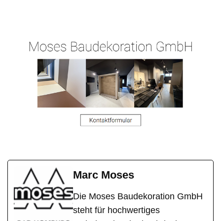
Malermeist
Mainhaus
Hergert.de
er
en
Marc Moses
Die Moses Baudekoration GmbH
steht für hochwertiges