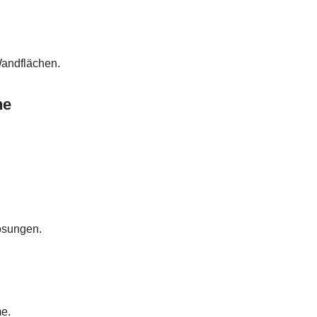
andflächen.
he
ösungen.
e.