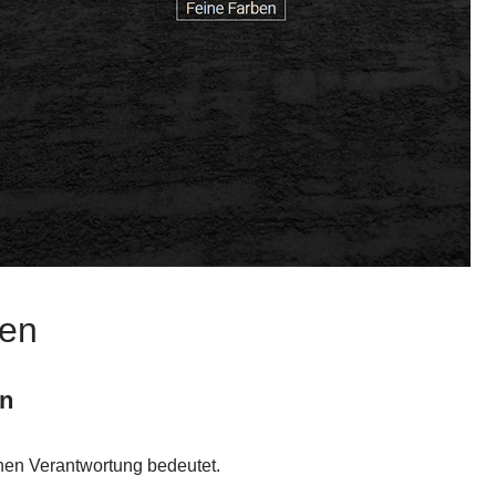
den
en
en Verantwortung bedeutet.