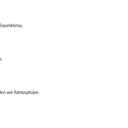
 Raumklima.
n.
fen wir Atmosphäre.