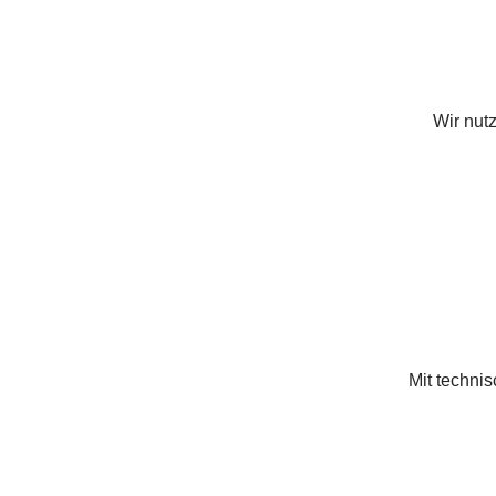
Wir nut
Mit techni