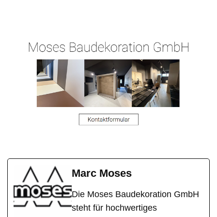
Malermeist
Niederneis
Hergert.de
er
en
Marc Moses
Die Moses Baudekoration GmbH
steht für hochwertiges