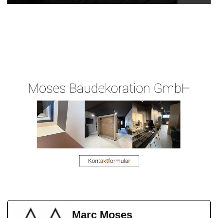
Ihr
in
Malergeschaeft-
Malermeist
Niedertiefen
Hergert.de
er
bach
Marc Moses