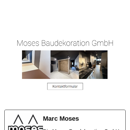
Ihr
Malergeschaeft-
in Ober-
Malermeist
Hergert.de
Ramstadt
er
Marc Moses