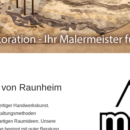
e von Raunheim
wertiger Handwerkskunst.
staltungsmethoden
gartigen Raumideen. Unsere
g beginnt mit guter Beratung