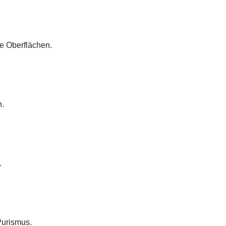
e Oberflächen.
n.
.
Purismus.