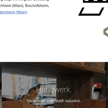
chheim (Main), Bischofsheim,
tersheim (Main)
.