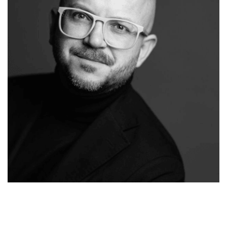
Ihr
für
Malergeschaeft-
Malermeist
Reckenrot