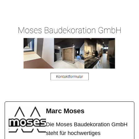
Malergeschaeft-
Ihr
in
Hergert.de
Malermeister
Rettert
Marc Moses
Die Moses Baudekoration GmbH
steht für hochwertiges