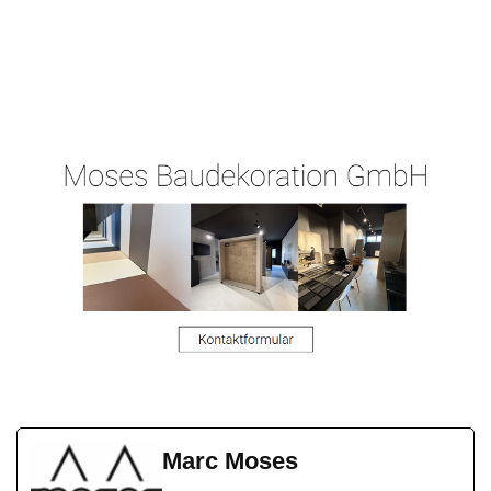
Ihr
für
Malergeschaeft-
Malermeist
Ronnebur
Hergert.de
er
g
Marc Moses