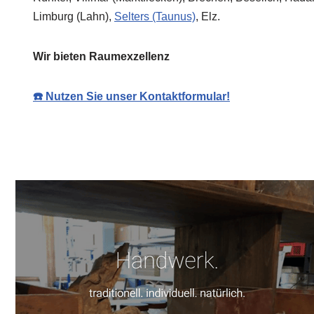
Limburg (Lahn),
Selters (Taunus)
, Elz.
Wir bieten Raumexzellenz
☎️ Nutzen Sie unser Kontaktformular!