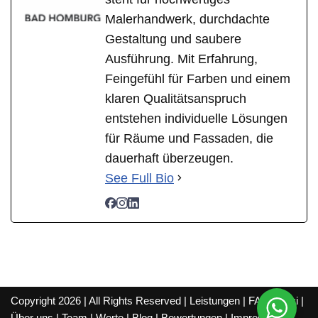
Malerhandwerk, durchdachte
Gestaltung und saubere
Ausführung. Mit Erfahrung,
Feingefühl für Farben und einem
klaren Qualitätsanspruch
entstehen individuelle Lösungen
für Räume und Fassaden, die
dauerhaft überzeugen.
See Full Bio
Copyright 2026 | All Rights Reserved |
Leistungen
|
FAQ
|
Wiki
|
Über uns
|
Team
|
Werte
|
Blog
|
Bewertungen
|
Impressum
|