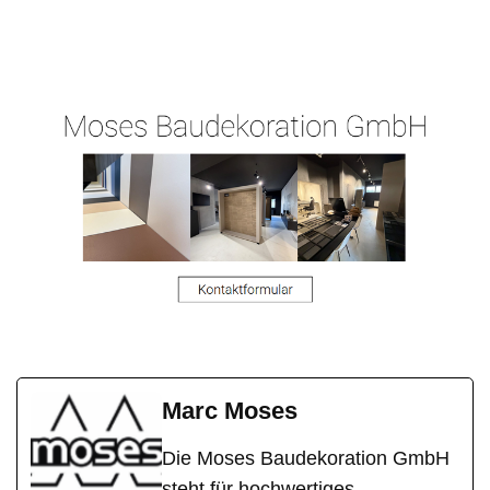
Ihr
in
Malergeschaeft-
Malermeist
Schöffengr
Hergert.de
er
und
Marc Moses
Die Moses Baudekoration GmbH
steht für hochwertiges