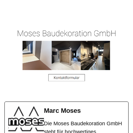
Malergeschaeft-
Ihr
für
Hergert.de
Malermeister
Sinn
Marc Moses
Die Moses Baudekoration GmbH
steht für hochwertiges