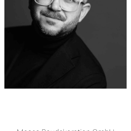
Malergeschaeft-
Ihr
für
Hergert.de
Malermeister
Solms