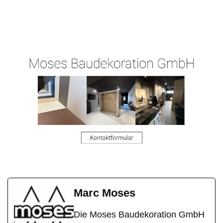
Ihr
in
Malergeschaeft-
Malermeist
Staufenbe
Hergert.de
er
rg
Marc Moses
Die Moses Baudekoration GmbH