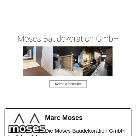
Ihr
in
Malergeschaeft-
Malermeist
Wächtersba
Hergert.de
er
ch
Marc Moses
Die Moses Baudekoration GmbH