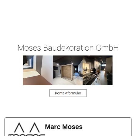
Ihr
Malergeschaeft-
in Waldbrunn
Malermei
Hergert.de
(Westerwald)
ster
Marc Moses