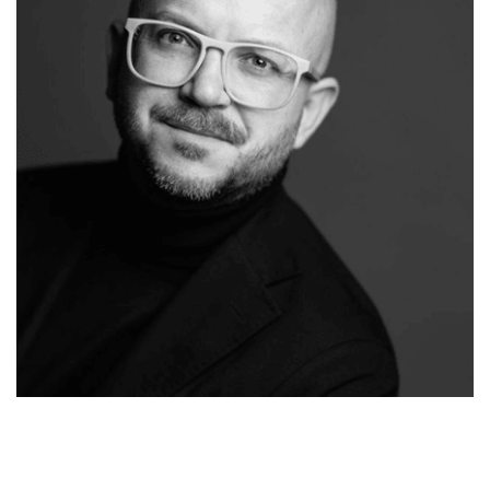
Ihr
für
Malergeschaeft-
Malermeist
Wasenbac