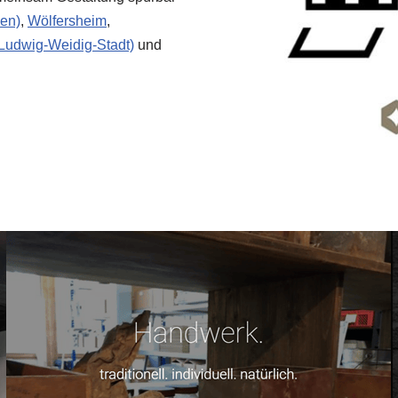
en)
,
Wölfersheim
,
-Ludwig-Weidig-Stadt)
und