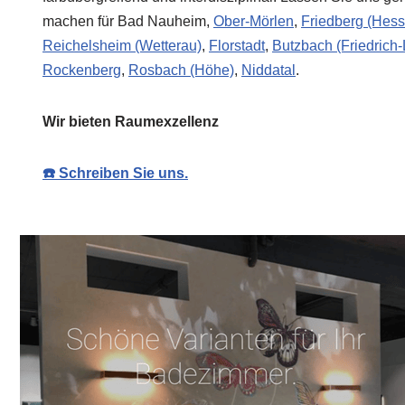
machen für Bad Nauheim,
Ober-Mörlen
,
Friedberg (Hess
Reichelsheim (Wetterau)
,
Florstadt
,
Butzbach (Friedrich
Rockenberg
,
Rosbach (Höhe)
,
Niddatal
.
Wir bieten Raumexzellenz
☎️ Schreiben Sie uns.