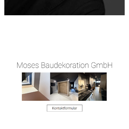
Ihr
Malergeschaeft-
für Rosbach
Malermeist
Hergert.de
(Höhe)
er