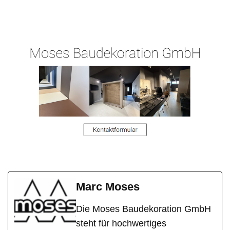
Malergeschaeft-
in Bad
Malermeiste
Hergert.de
Vilbel
r
Marc Moses
Die Moses Baudekoration GmbH
steht für hochwertiges