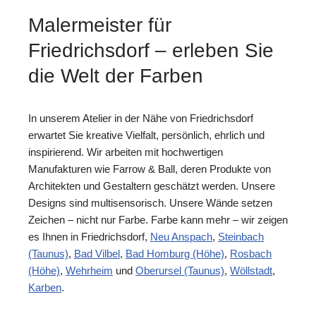
Malermeister für
Friedrichsdorf – erleben Sie
die Welt der Farben
In unserem Atelier in der Nähe von Friedrichsdorf
erwartet Sie kreative Vielfalt, persönlich, ehrlich und
inspirierend. Wir arbeiten mit hochwertigen
Manufakturen wie Farrow & Ball, deren Produkte von
Architekten und Gestaltern geschätzt werden. Unsere
Designs sind multisensorisch. Unsere Wände setzen
Zeichen – nicht nur Farbe. Farbe kann mehr – wir zeigen
es Ihnen in Friedrichsdorf,
Neu Anspach
,
Steinbach
(Taunus)
,
Bad Vilbel
,
Bad Homburg (Höhe)
,
Rosbach
(Höhe)
,
Wehrheim
und
Oberursel (Taunus)
,
Wöllstadt
,
Karben
.