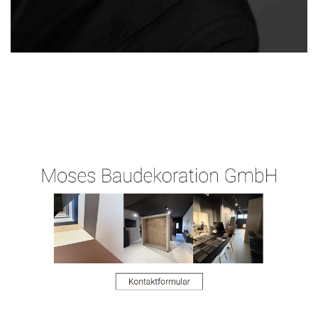
Ihr
in
Malergeschaeft-
Malermeist
Friedrichsd
Hergert.de
er
orf