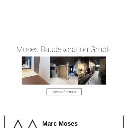
Ihr
für
Malergeschaeft-
Malermeist
Dietzenbac
Hergert.de
er
h
Marc Moses